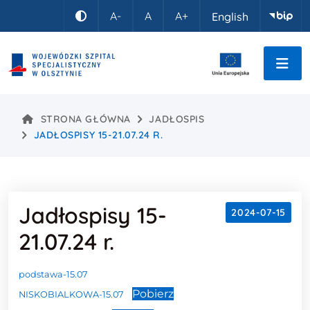
Idź do treści
A-
A
A+
English
Kontrast
STRONA GŁÓWNA
JADŁOSPIS
JADŁOSPISY 15-21.07.24 R.
Jadłospisy 15-
2024-07-15
21.07.24 r.
Treść wpisu
podstawa-15.07
Pobierz
NISKOBIALKOWA-15.07