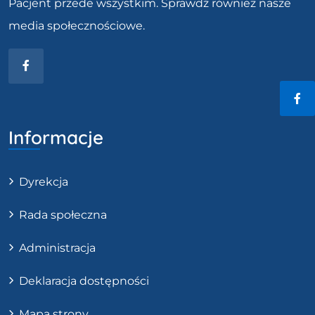
Pacjent przede wszystkim. Sprawdź również nasze
media społecznościowe.
Facebook
Fac
Informacje
Dyrekcja
Rada społeczna
Administracja
Deklaracja dostępności
Mapa strony