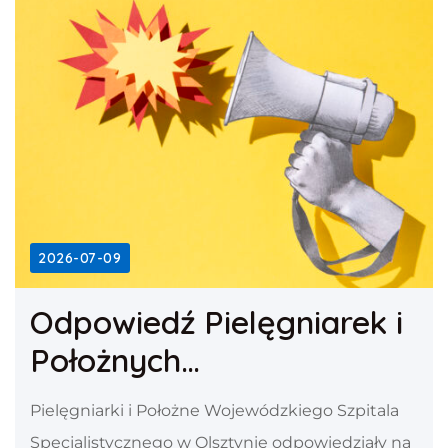
2026-07-09
Odpowiedź Pielęgniarek i
Położnych
Wojewódzkiego Szpitala
Pielęgniarki i Położne Wojewódzkiego Szpitala
Specjalistycznego w
Specjalistycznego w Olsztynie odpowiedziały na