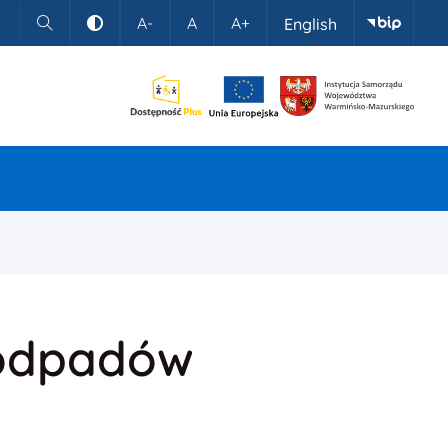
A-
A
A+
English
Szukaj
Kontrast
 odpadów