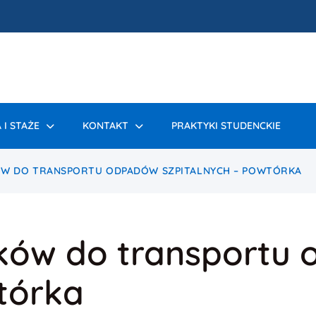
 I STAŻE
KONTAKT
PRAKTYKI STUDENCKIE
W DO TRANSPORTU ODPADÓW SZPITALNYCH – POWTÓRKA
ków do transportu
tórka