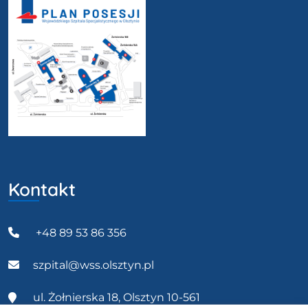
Kontakt
+48 89 53 86 356
szpital@wss.olsztyn.pl
ul. Żołnierska 18, Olsztyn 10-561