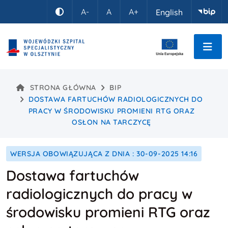
Idź do treści
A-
A
A+
English
Kontrast
STRONA GŁÓWNA
BIP
DOSTAWA FARTUCHÓW RADIOLOGICZNYCH DO
PRACY W ŚRODOWISKU PROMIENI RTG ORAZ
OSŁON NA TARCZYCĘ
WERSJA OBOWIĄZUJĄCA Z DNIA : 30-09-2025 14:16
Dostawa fartuchów
radiologicznych do pracy w
środowisku promieni RTG oraz