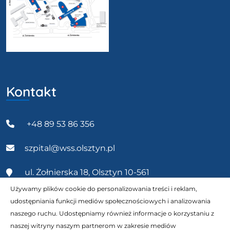
Kontakt
+48 89 53 86 356
szpital@wss.olsztyn.pl
ul. Żołnierska 18, Olsztyn 10-561
Używamy plików cookie do personalizowania treści i reklam,
udostępniania funkcji mediów społecznościowych i analizowania
naszego ruchu. Udostępniamy również informacje o korzystaniu z
naszej witryny naszym partnerom w zakresie mediów
Wszystkie prawa zastrzeżone 2023 © Wojewódzki