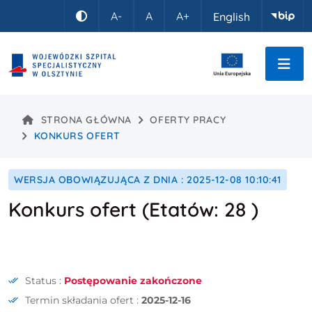
Idź do treści
A-
A
A+
English
Kontrast
STRONA GŁÓWNA
OFERTY PRACY
KONKURS OFERT
WERSJA OBOWIĄZUJĄCA Z DNIA : 2025-12-08 10:10:41
Konkurs ofert (Etatów: 28 )
Status :
Postępowanie zakończone
Termin składania ofert :
2025-12-16