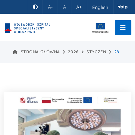
Idź do treści
A-
A
A+
English
Kontrast
STRONA GŁÓWNA
2026
STYCZEŃ
28