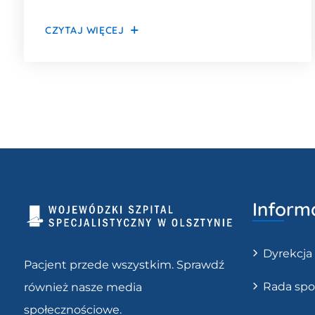
promowanie i przybliżanie społeczeństwu
CZYTAJ WIĘCEJ
roli diagnostów laboratoryjnych w
diagnozowaniu stanu zdrowia. Życzymy
samych trafnych wyników, dużo zdrowia,
radości i chwil wytchnienia między
próbówkami i odczynnikami.Niech Wasza
praca będzie zawsze doceniana, a
laboratorium […]
Inform
Dyrekcja
Pacjent przede wszystkim. Sprawdź
Rada spo
również nasze media
społecznościowe.