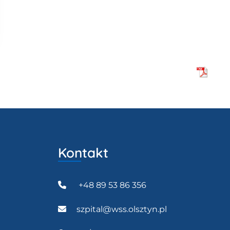
Kontakt
+48 89 53 86 356
szpital@wss.olsztyn.pl