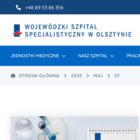
Idź do treści
+48 89 53 86 356
JEDNOSTKI MEDYCZNE
NASZ SZPITAL
PRACA
STRONA GŁÓWNA
2025
MAJ
27