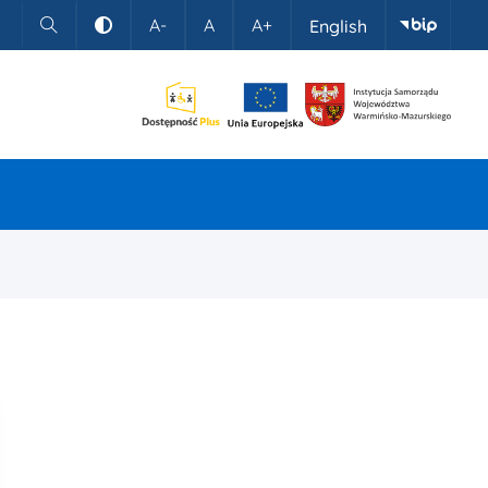
A-
A
A+
English
Szukaj
Kontrast