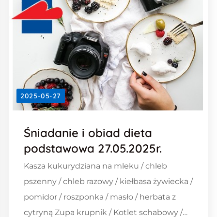
2025-05-27
Śniadanie i obiad dieta
podstawowa 27.05.2025r.
Kasza kukurydziana na mleku / chleb
pszenny / chleb razowy / kiełbasa żywiecka /
pomidor / roszponka / masło / herbata z
cytryną Zupa krupnik / Kotlet schabowy /