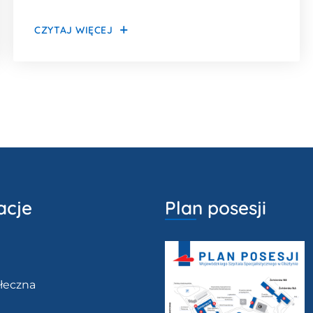
ziemniaki gotowane / surówka z porem /
CZYTAJ WIĘCEJ
kompot
acje
Plan posesji
łeczna