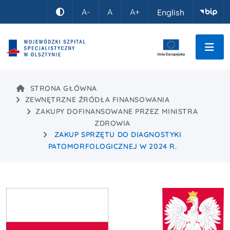
Idź do treści
A-
A
A+
English
Kontrast
STRONA GŁÓWNA
ZEWNĘTRZNE ŹRÓDŁA FINANSOWANIA
ZAKUPY DOFINANSOWANE PRZEZ MINISTRA
ZDROWIA
ZAKUP SPRZĘTU DO DIAGNOSTYKI
PATOMORFOLOGICZNEJ W 2024 R.