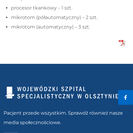
procesor tkankowy – 1 szt.
mikrotom (półautomatyczny) – 2 szt.
mikrotom (automatyczny) – 3 szt.
Fac
Pacjent przede wszystkim. Sprawdź również nasze
media społecznościowe.