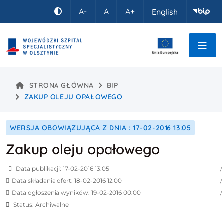
Idź do treści
A-
A
A+
English
Kontrast
STRONA GŁÓWNA
BIP
ZAKUP OLEJU OPAŁOWEGO
WERSJA OBOWIĄZUJĄCA Z DNIA : 17-02-2016 13:05
Zakup oleju opałowego
Data publikacji: 17-02-2016 13:05
Data składania ofert: 18-02-2016 12:00
Data ogłoszenia wyników: 19-02-2016 00:00
Status: Archiwalne