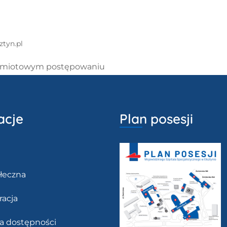
ztyn.pl
edmiotowym postępowaniu
acje
Plan posesji
łeczna
racja
ja dostępności