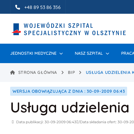
Idź do treści
+48 89 53 86 356
JEDNOSTKI MEDYCZNE
NASZ SZPITAL
PRACA
STRONA GŁÓWNA
BIP
USŁUGA UDZIELENIA
WERSJA OBOWIĄZUJĄCA Z DNIA : 30-09-2009 06:43
Usługa udzieleni
Data publikacji: 30-09-2009 06:43
Data składania ofert: 30-09-2