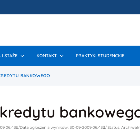
 I STAŻE
KONTAKT
PRAKTYKI STUDENCKIE
 KREDYTU BANKOWEGO
a kredytu bankoweg
009 06:43
Data ogłoszenia wyników: 30-09-2009 06:43
Status: Archiwal