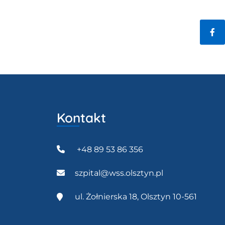
Fac
Kontakt
+48 89 53 86 356
szpital@wss.olsztyn.pl
ul. Żołnierska 18, Olsztyn 10-561