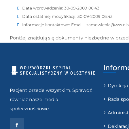
Data wprowadzenia:
30-09-2009 06:43
Data ostatniej modyfikacji:
30-09-2009 06:43
Informacje kontaktowe:
Email - zamowienia@wss.ols
Poniżej znajdują się dokumenty niezbędne w prz
Inform
Dyrekcja
Pacjent przede wszystkim. Sprawdź
Rada spo
również nasze media
społecznościowe.
Administ
Facebook
Deklarac