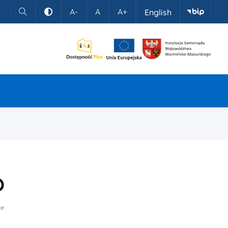
A-
A
A+
English
Szukaj
Kontrast
o
ne