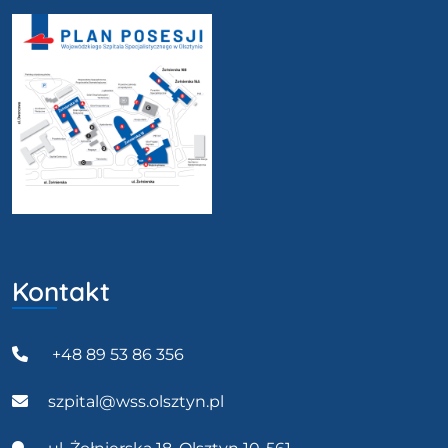
Kontakt
+48 89 53 86 356
szpital@wss.olsztyn.pl