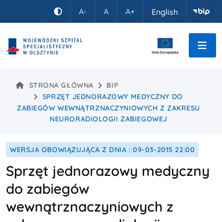
Idź do treści
A-
A
A+
English
Kontrast
STRONA GŁÓWNA
BIP
SPRZĘT JEDNORAZOWY MEDYCZNY DO
ZABIEGÓW WEWNĄTRZNACZYNIOWYCH Z ZAKRESU
NEURORADIOLOGII ZABIEGOWEJ
WERSJA OBOWIĄZUJĄCA Z DNIA : 09-03-2015 22:00
Sprzęt jednorazowy medyczny
do zabiegów
wewnątrznaczyniowych z