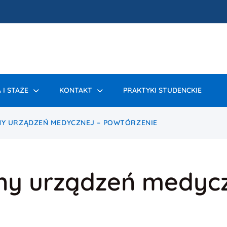
 I STAŻE
KONTAKT
PRAKTYKI STUDENCKIE
NY URZĄDZEŃ MEDYCZNEJ – POWTÓRZENIE
zny urządzeń medycz