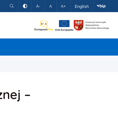
A-
A
A+
English
Szukaj
Kontrast
nej –