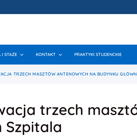
 I STAŻE
KONTAKT
PRAKTYKI STUDENCKIE
WACJA TRZECH MASZTÓW ANTENOWYCH NA BUDYNKU GŁÓWN
rwacja trzech masz
Szpitala