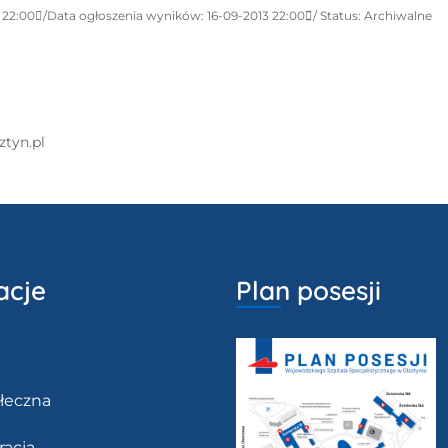
 22:00
Data ogłoszenia wyników: 16-09-2013 22:00
Status: Archiwalne
ztyn.pl
acje
Plan posesji
łeczna
racja