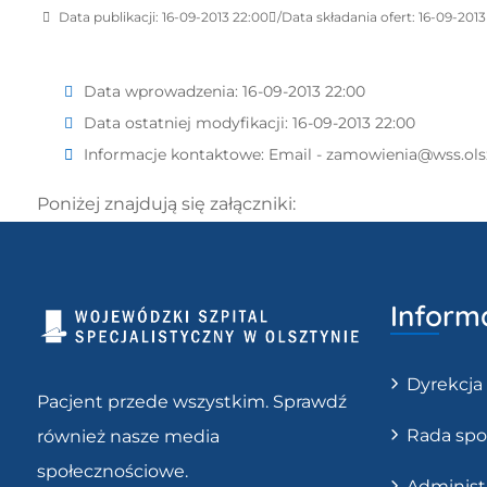
Data publikacji: 16-09-2013 22:00
Data składania ofert: 16-09-2013
Data wprowadzenia:
16-09-2013 22:00
Data ostatniej modyfikacji:
16-09-2013 22:00
Informacje kontaktowe:
Email - zamowienia@wss.ols
Poniżej znajdują się załączniki:
Inform
Dyrekcja
Pacjent przede wszystkim. Sprawdź
Rada spo
również nasze media
społecznościowe.
Administ