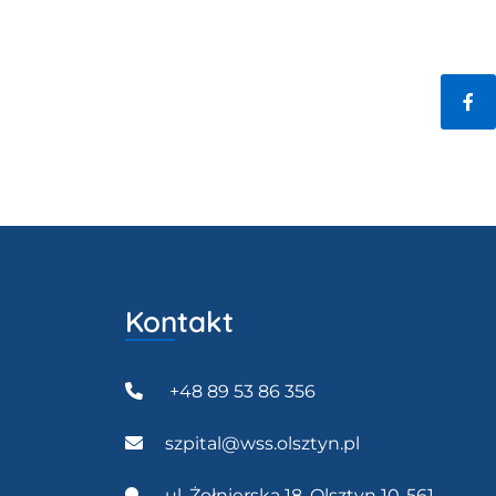
Fac
Kontakt
+48 89 53 86 356
szpital@wss.olsztyn.pl
ul. Żołnierska 18, Olsztyn 10-561