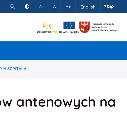
A-
A
A+
English
Szukaj
Kontrast
YM SZPITALA
tów antenowych na