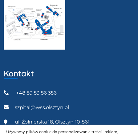
Kontakt
+48 89 53 86 356
szpital@wss.olsztyn.pl
ul. Żołnierska 18, Olsztyn 10-561
Używamy plików cookie do personalizowania treści i reklam,