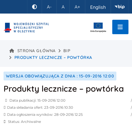
Idź do treści
A-
A
A+
English
Kontrast
STRONA GŁÓWNA
BIP
PRODUKTY LECZNICZE – POWTÓRKA
WERSJA OBOWIĄZUJĄCA Z DNIA : 15-09-2016 12:00
Produkty lecznicze – powtórka
Data publikacji: 15-09-2016 12:00
Data składania ofert: 23-09-2016 10:30
Data ogłoszenia wyników: 28-09-2016 12:25
Status: Archiwalne