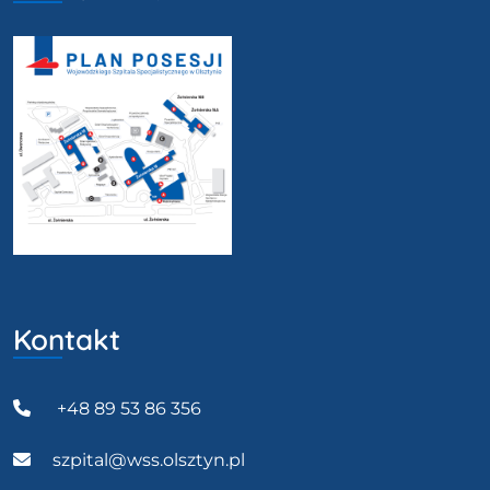
Kontakt
+48 89 53 86 356
szpital@wss.olsztyn.pl