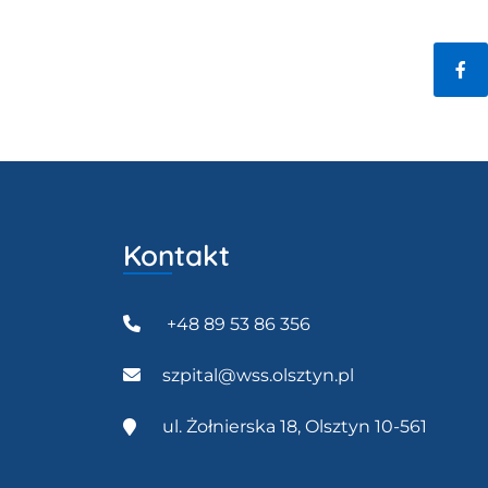
Fac
Kontakt
+48 89 53 86 356
szpital@wss.olsztyn.pl
ul. Żołnierska 18, Olsztyn 10-561