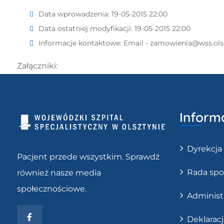
Data wprowadzenia:
19-05-2015 22:00
Data ostatniej modyfikacji:
19-05-2015 22:00
Informacje kontaktowe:
Email - zamowienia@wss.ols
Załączniki:
Inform
Dyrekcja
Pacjent przede wszystkim. Sprawdź
Rada spo
również nasze media
społecznościowe.
Administ
Facebook
Deklarac