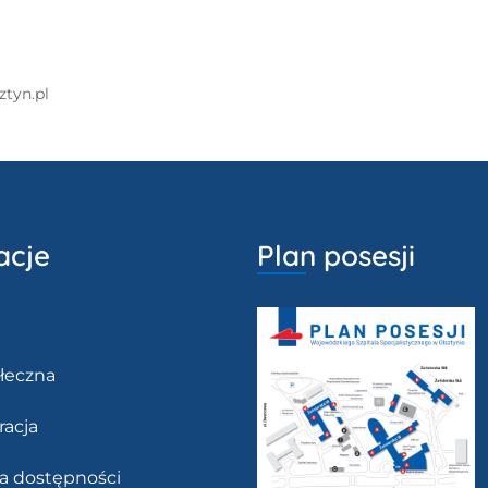
ztyn.pl
acje
Plan posesji
łeczna
racja
ja dostępności