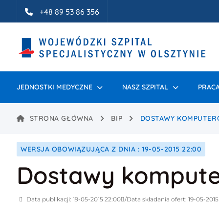
Idź do treści
+48 89 53 86 356
JEDNOSTKI MEDYCZNE
NASZ SZPITAL
PRACA
STRONA GŁÓWNA
BIP
DOSTAWY KOMPUTER
WERSJA OBOWIĄZUJĄCA Z DNIA : 19-05-2015 22:00
Dostawy kompute
Data publikacji: 19-05-2015 22:00
Data składania ofert: 19-05-2015