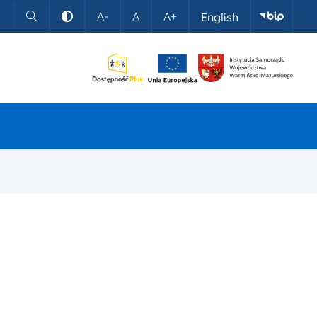
A-
A
A+
English
Szukaj
Kontrast