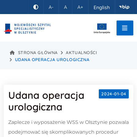
Idź do treści
A-
A
A+
English
Kontrast
STRONA GŁÓWNA
AKTUALNOŚCI
UDANA OPERACJA UROLOGICZNA
Udana operacja
2024-01-04
urologiczna
Treść wpisu
Zaplecze i wyposażenie WSS w Olsztynie pozwala
podejmować się skomplikowanych procedur