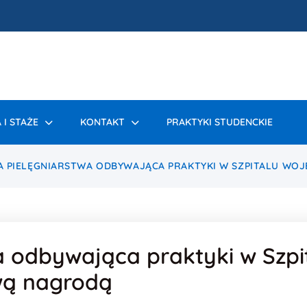
 I STAŻE
KONTAKT
PRAKTYKI STUDENCKIE
 PIELĘGNIARSTWA ODBYWAJĄCA PRAKTYKI W SZPITALU WO
a odbywająca praktyki w Szpi
wą nagrodą