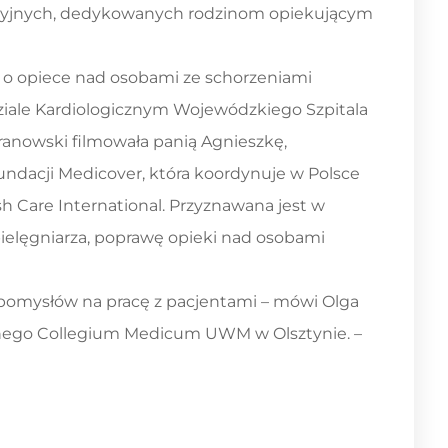
ukacyjnych, dedykowanych rodzinom opiekującym
o o opiece nad osobami ze schorzeniami
dziale Kardiologicznym Wojewódzkiego Szpitala
aranowski filmowała panią Agnieszkę,
undacji Medicover, która koordynuje w Polsce
sh Care International. Przyznawana jest w
 pielęgniarza, poprawę opieki nad osobami
 pomysłów na pracę z pacjentami – mówi Olga
icznego Collegium Medicum UWM w Olsztynie. –