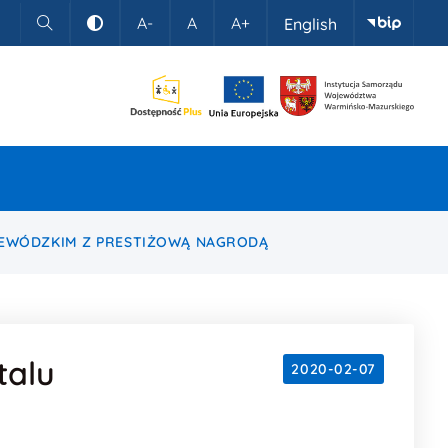
A-
A
A+
English
Szukaj
Kontrast
JEWÓDZKIM Z PRESTIŻOWĄ NAGRODĄ
talu
2020-02-07