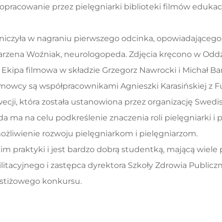
u opracowanie przez pielęgniarki biblioteki filmów ed
tniczyła w nagraniu pierwszego odcinka, opowiadająceg
 Marzena Woźniak, neurologopeda. Zdjęcia kręcono w Od
i. Ekipa filmowa w składzie Grzegorz Nawrocki i Michał B
lmowcy są współpracownikami Agnieszki Karasińskiej z F
ecji, która została ustanowiona przez organizację Swedi
da ma na celu podkreślenie znaczenia roli pielęgniarki i
ożliwienie rozwoju pielęgniarkom i pielęgniarzom.
m praktyki i jest bardzo dobrą studentką, mającą wiele
bilitacyjnego i zastępca dyrektora Szkoły Zdrowia Publ
restiżowego konkursu.