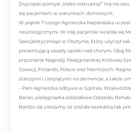
Treść wpisu
Zwycięski pomysł „Video instruktaż” ma na cel
się pacjentem w warunkach domowych.
W piątek 7 lutego Agnieszka Napieralska uczes
neurologicznymi. W rolę pacjentki wcieliła się
Specjalistycznego w Olsztynie, który użyczył sal
prezentującą zasady opieki nad chorym. Obaj fi
przyznanie Nagrody Pielęgniarskiej Królowej Szw
Szwecji, Finlandii, Polsce oraz Niemczech. Nagro
starszymi i cierpiącymi na demencje, a także um
– Pani Agnieszka odbywa w Szpitalu Wojewódzki
Bielan, pielęgniarka oddziałowa Oddziału Reha
Bardzo się cieszymy, że została laureatką tak p