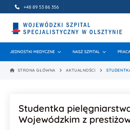
Idź do treści
+48 89 53 86 356
JEDNOSTKI MEDYCZNE
NASZ SZPITAL
PRACA
STRONA GŁÓWNA
AKTUALNOŚCI
STUDENTKA
Studentka pielęgniarstw
Wojewódzkim z prestiżo