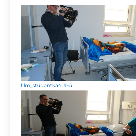
film_studentka4.JPG