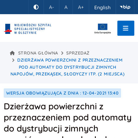
Idź do treści
A-
A
A+
English
Kontrast
STRONA GŁÓWNA
SPRZEDAŻ
DZIERŻAWA POWIERZCHNI Z PRZEZNACZENIEM
POD AUTOMATY DO DYSTRYBUCJI ZIMNYCH
NAPOJÓW, PRZEKĄSEK, SŁODYCZY ITP. (2 MIEJSCA)
WERSJA OBOWIĄZUJĄCA Z DNIA : 12-04-2021 13:40
Dzierżawa powierzchni z
przeznaczeniem pod automaty
do dystrybucji zimnych