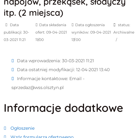
napojów, przekąsek, słodyczy
itp. (2 miejsca)
Data
Data składania
Data ogłoszenia
status:
publikacji: 30-
ofert: 09-04-2021
wyników: 09-04-2021
Archiwalne
03-2021 11:21
11:00
13:00
Data wprowadzenia:
30-03-2021 11:21
Data ostatniej modyfikacji:
12-04-2021 13:40
Informacje kontaktowe:
Email -
sprzedaz@wss.olsztyn.pl
Informacje dodatkowe
Ogłoszenie
Wzór formularza ofertowego