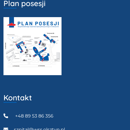
Plan posesji
Kontakt
+48 89 53 86 356
szpital@wss.olsztyn.pl