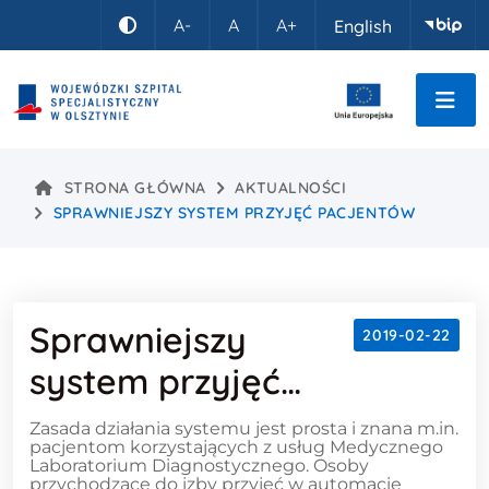
Idź do treści
A-
A
A+
English
Kontrast
STRONA GŁÓWNA
AKTUALNOŚCI
SPRAWNIEJSZY SYSTEM PRZYJĘĆ PACJENTÓW
Sprawniejszy
2019-02-22
system przyjęć
pacjentów
Treść wpisu
Zasada działania systemu jest prosta i znana m.in.
pacjentom korzystających z usług Medycznego
Laboratorium Diagnostycznego. Osoby
przychodzące do izby przyjęć w automacie