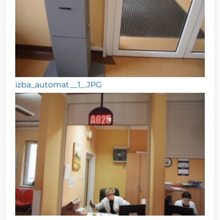
izba_automat__1_.JPG