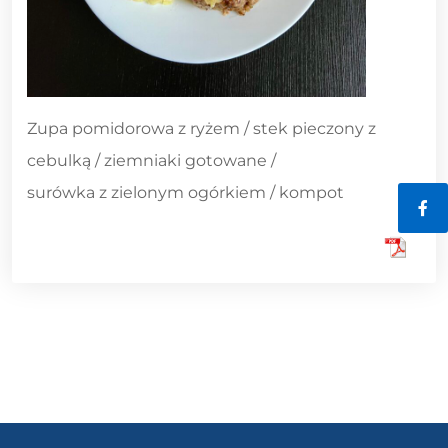
Zupa pomidorowa z ryżem / stek pieczony z
cebulką / ziemniaki gotowane /
surówka z zielonym ogórkiem / kompot
Fac