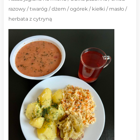
razowy / twaróg / dżem / ogórek / kiełki / masło /
herbata z cytryną