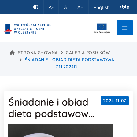
Idź do treści
A-
A
A+
English
Kontrast
STRONA GŁÓWNA
GALERIA POSIŁKÓW
ŚNIADANIE I OBIAD DIETA PODSTAWOWA
7.11.2024R.
Śniadanie i obiad
2024-11-07
dieta podstawowa
7.11.2024r.
Treść wpisu