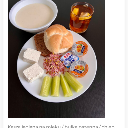
Kasza jaglana na mleku / bułka pszenna / chleb