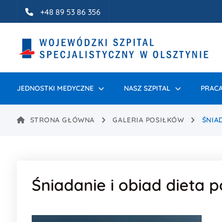
Idź do treści
+48 89 53 86 356
JEDNOSTKI MEDYCZNE
NASZ SZPITAL
PRACA
STRONA GŁÓWNA
GALERIA POSIŁKÓW
ŚNIA
Śniadanie i obiad dieta 
Treść wpisu