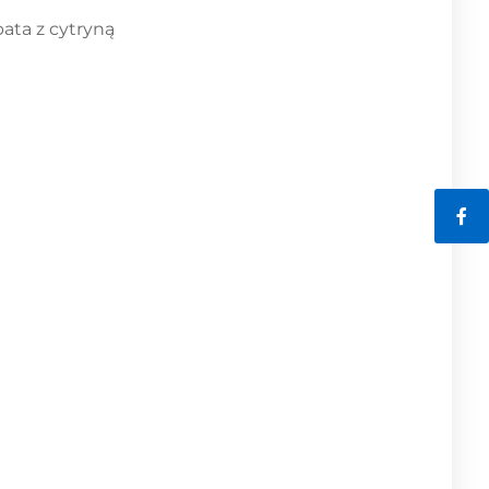
bata z cytryną
Fac