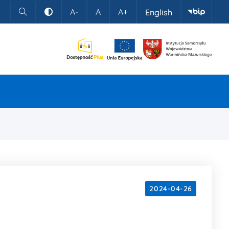
A-
A
A+
English
Szukaj
Kontrast
2024-04-26