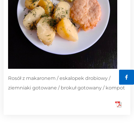
Rosół z makaronem / eskalopek drobiowy /
Fac
ziemniaki gotowane / brokuł gotowany / kompot