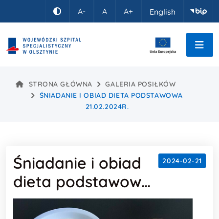
Idź do treści
A-
A
A+
English
Kontrast
STRONA GŁÓWNA
GALERIA POSIŁKÓW
ŚNIADANIE I OBIAD DIETA PODSTAWOWA
21.02.2024R.
Śniadanie i obiad
2024-02-21
dieta podstawowa
21.02.2024r.
Treść wpisu