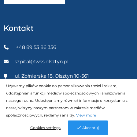
Kontakt
+48 89 53 86 356
szpital@wss.olsztyn.pl
ul. Żołnierska 18, Olsztyn 10-561
Używamy plików cookie do personalizowania treści i reklam,
udostępniania funkcji mediów społecznościowych i analizowania
naszego ruchu. Udostępniamy również informacje o korzystaniu z
naszej witryny naszym partnerom w zakresie mediów
Wszystkie prawa zastrzeżone 2023 © Wojewódzki
społecznościowych, reklamy i analizy.
View more
Szpital Specjalistyczny w Olsztynie. | Realizacja
Cookies settings
Akceptuj
NETTOM
Cookies settings