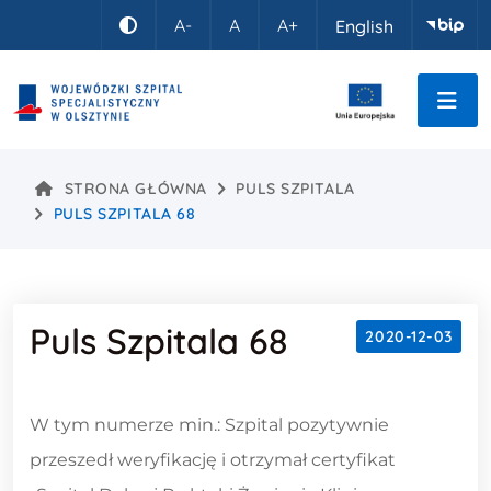
Idź do treści
A-
A
A+
English
Kontrast
STRONA GŁÓWNA
PULS SZPITALA
PULS SZPITALA 68
Puls Szpitala 68
2020-12-03
Treść wpisu
W tym numerze min.: Szpital pozytywnie
przeszedł weryfikację i otrzymał certyfikat