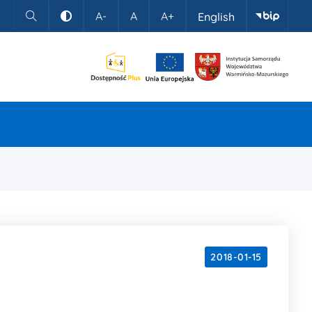
A-
A
A+
English
Szukaj
Kontrast
2018-01-15