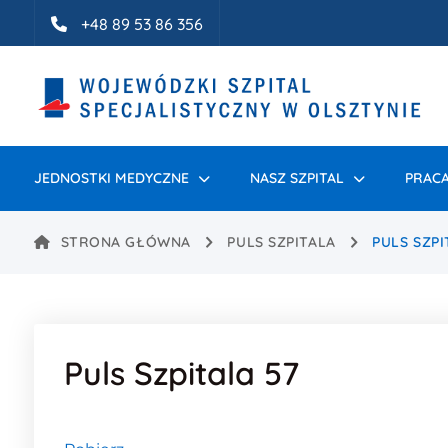
Idź do treści
+48 89 53 86 356
JEDNOSTKI MEDYCZNE
NASZ SZPITAL
PRACA
STRONA GŁÓWNA
PULS SZPITALA
PULS SZPI
Puls Szpitala 57
Treść wpisu