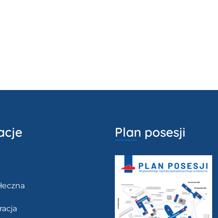
acje
Plan posesji
łeczna
racja