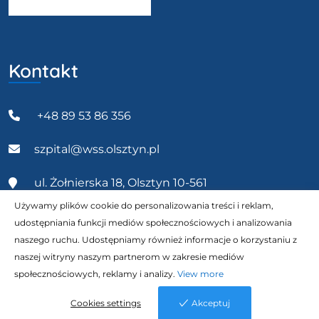
Kontakt
+48 89 53 86 356
szpital@wss.olsztyn.pl
ul. Żołnierska 18, Olsztyn 10-561
Używamy plików cookie do personalizowania treści i reklam,
udostępniania funkcji mediów społecznościowych i analizowania
naszego ruchu. Udostępniamy również informacje o korzystaniu z
naszej witryny naszym partnerom w zakresie mediów
Wszystkie prawa zastrzeżone 2023 © Wojewódzki
społecznościowych, reklamy i analizy.
View more
Szpital Specjalistyczny w Olsztynie. | Realizacja
Cookies settings
Akceptuj
NETTOM