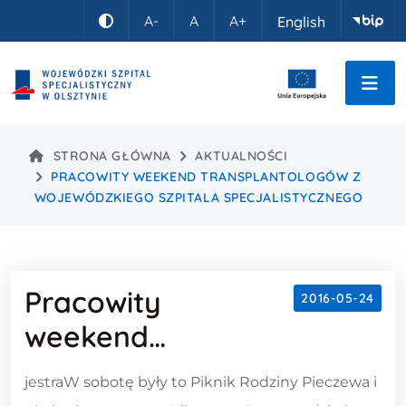
Idź do treści
A-
A
A+
English
Kontrast
STRONA GŁÓWNA
AKTUALNOŚCI
PRACOWITY WEEKEND TRANSPLANTOLOGÓW Z
WOJEWÓDZKIEGO SZPITALA SPECJALISTYCZNEGO
Pracowity
2016-05-24
weekend
transplantologów z
Treść wpisu
jestraW sobotę były to Piknik Rodziny Pieczewa i
Wojewódzkiego