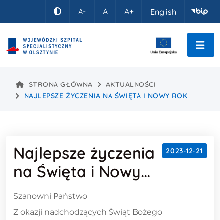
Idź do treści
A-
A
A+
English
Kontrast
STRONA GŁÓWNA
AKTUALNOŚCI
NAJLEPSZE ŻYCZENIA NA ŚWIĘTA I NOWY ROK
Najlepsze życzenia
2023-12-21
na Święta i Nowy
Rok
Treść wpisu
Szanowni Państwo
Z okazji nadchodzących Świąt Bożego