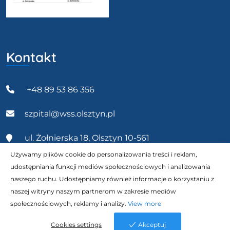
Kontakt
+48 89 53 86 356
szpital@wss.olsztyn.pl
ul. Żołnierska 18, Olsztyn 10-561
Używamy plików cookie do personalizowania treści i reklam,
udostępniania funkcji mediów społecznościowych i analizowania
naszego ruchu. Udostępniamy również informacje o korzystaniu z
naszej witryny naszym partnerom w zakresie mediów
Wszystkie prawa zastrzeżone 2023 © Wojewódzki
społecznościowych, reklamy i analizy.
View more
Szpital Specjalistyczny w Olsztynie. | Realizacja
Cookies settings
Akceptuj
NETTOM