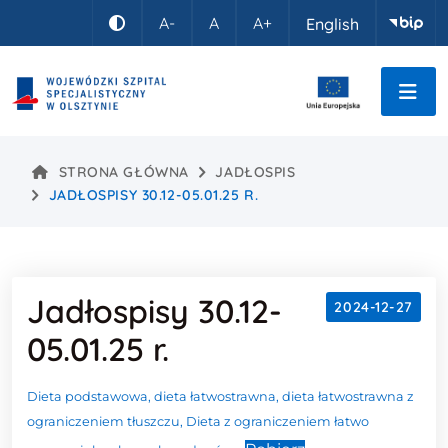
Idź do treści
A-
A
A+
English
Kontrast
STRONA GŁÓWNA
JADŁOSPIS
JADŁOSPISY 30.12-05.01.25 R.
Jadłospisy 30.12-
2024-12-27
05.01.25 r.
Treść wpisu
Dieta podstawowa, dieta łatwostrawna, dieta łatwostrawna z
ograniczeniem tłuszczu, Dieta z ograniczeniem łatwo