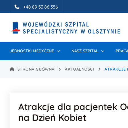
Idź do treści
+48 89 53 86 356
JEDNOSTKI MEDYCZNE
NASZ SZPITAL
PRACA
STRONA GŁÓWNA
AKTUALNOŚCI
ATRAKCJE 
Atrakcje dla pacjentek O
na Dzień Kobiet