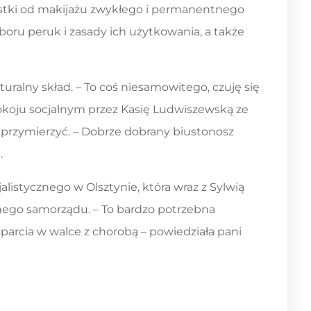
alistki od makijażu zwykłego i permanentnego
boru peruk i zasady ich użytkowania, a także
ralny skład. – To coś niesamowitego, czuję się
pokoju socjalnym przez Kasię Ludwiszewską ze
 i przymierzyć. – Dobrze dobrany biustonosz
.
listycznego w Olsztynie, która wraz z Sylwią
ego samorządu. – To bardzo potrzebna
arcia w walce z chorobą – powiedziała pani