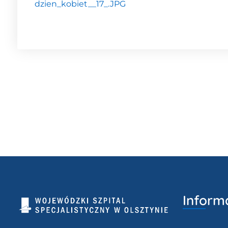
dzien_kobiet__17_.JPG
Inform