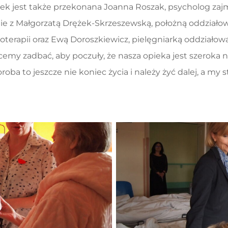
ntek jest także przekonana Joanna Roszak, psycholog za
ie z Małgorzatą Drężek-Skrzeszewską, położną oddziałow
terapii oraz Ewą Doroszkiewicz, pielęgniarką oddziałow
my zadbać, aby poczuły, że nasza opieka jest szeroka na t
oba to jeszcze nie koniec życia i należy żyć dalej, a my 