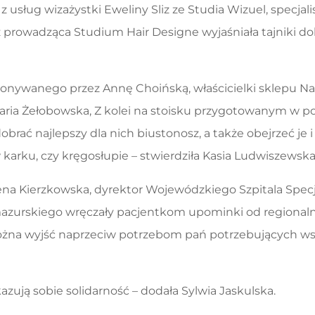
 z usług wizażystki Eweliny Sliz ze Studia Wizuel, specj
 prowadząca Studium Hair Designe wyjaśniała tajniki do
onywanego przez Annę Choińską, właścicielki sklepu Natu
Maria Żełobowska, Z kolei na stoisku przygotowanym w 
obrać najlepszy dla nich biustonosz, a także obejrzeć je
karku, czy kręgosłupie – stwierdziła Kasia Ludwiszewska
ena Kierzkowska, dyrektor Wojewódzkiego Szpitala Specja
zurskiego wręczały pacjentkom upominki od regionaln
można wyjść naprzeciw potrzebom pań potrzebujących wsp
zują sobie solidarność – dodała Sylwia Jaskulska.