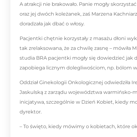
Treść wpisu
A atrakcji nie brakowało. Panie mogły skorzystać
oraz jej dwóch koleżanek, zaś Marzena Kachniarz
doradzała jak dbać o włosy.
Pacjentki chętnie korzystały z masażu dłoni wyk
tak zrelaksowana, że za chwilę zasnę – mówiła 
studia BRA pacjentki mogły się dowiedzieć jak d
zapobiega licznym dolegliwościom, np. bólom w 
Oddział Ginekologii Onkologicznej odwiedziła Ir
Jaskulską z zarządu województwa warmińsko-ma
inicjatywa, szczególnie w Dzień Kobiet, kiedy 
dyrektor.
– To święto, kiedy mówimy o kobietach, które oka