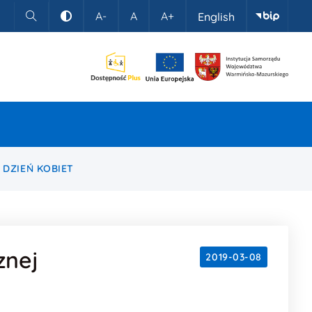
A-
A
A+
English
Szukaj
Kontrast
 DZIEŃ KOBIET
znej
2019-03-08