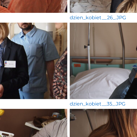
dzien_kobiet__26_.JPG
dzien_kobiet__35_.JPG