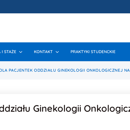
 I STAŻE
KONTAKT
PRAKTYKI STUDENCKIE
DLA PACJENTEK ODDZIAŁU GINEKOLOGII ONKOLOGICZNEJ NA
ddziału Ginekologii Onkologic