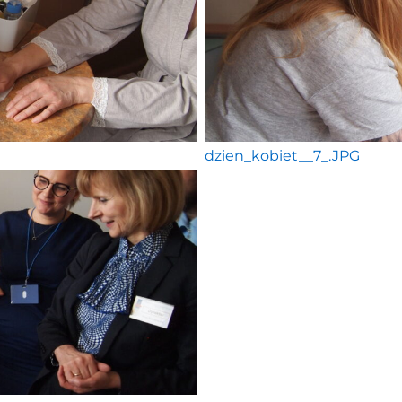
dzien_kobiet__7_.JPG