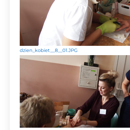
dzien_kobiet__8__01.JPG