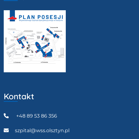
Kontakt
+48 89 53 86 356
szpital@wss.olsztyn.pl