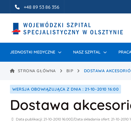
Idź do treści
+48 89 53 86 356
JEDNOSTKI MEDYCZNE
NASZ SZPITAL
PRACA
STRONA GŁÓWNA
BIP
DOSTAWA AKCESORIÓ
WERSJA OBOWIĄZUJĄCA Z DNIA : 21-10-2010 16:00
Dostawa akcesori
Data publikacji: 21-10-2010 16:00
Data składania ofert: 21-10-2010 