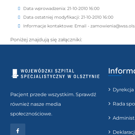
Data wprowadzenia:
21-10-2010 16:00
Data ostatniej modyfikacji:
21-10-2010 16:00
Informacje kontaktowe:
Email - zamowienia@wss.ols
Poniżej znajdują się załączniki:
Inform
Dyrekcja
Pacjent przede wszystkim. Sprawdź
Rada spo
również nasze media
społecznościowe.
Administ
Facebook
Deklarac