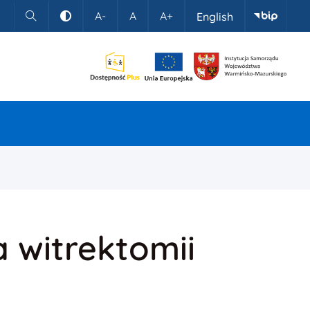
A-
A
A+
English
Szukaj
Kontrast
 witrektomii