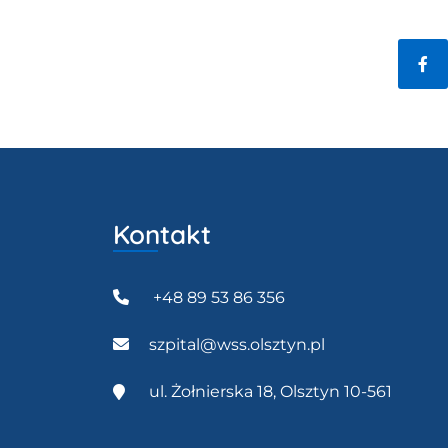
Fac
Kontakt
+48 89 53 86 356
szpital@wss.olsztyn.pl
ul. Żołnierska 18, Olsztyn 10-561