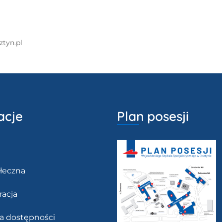
ztyn.pl
acje
Plan posesji
łeczna
racja
ja dostępności